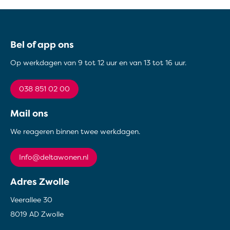
Contactinformatie
Bel of app ons
Op werkdagen van 9 tot 12 uur en van 13 tot 16 uur.
038 851 02 00
Mail ons
We reageren binnen twee werkdagen.
info@deltawonen.nl
Adres Zwolle
Veerallee 30
8019 AD Zwolle