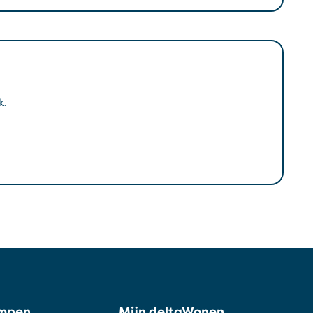
k.
ampen
Mijn deltaWonen