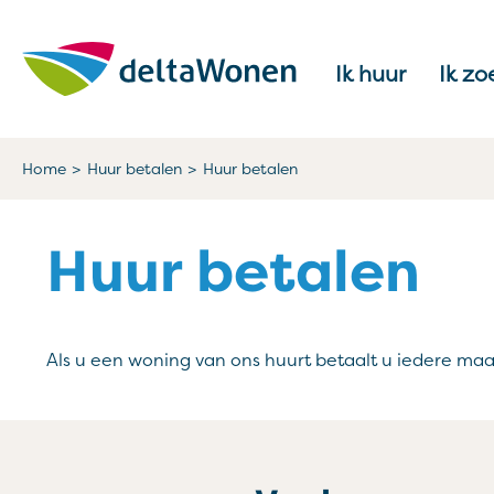
Naar de homepage
Ik huur
Ik zo
Naar hoofdinhoud
Naar hoofdnavigatiemenu
Naar zoeken
Home
Huur betalen
Huur betalen
Huur betalen
Als u een woning van ons huurt betaalt u iedere ma