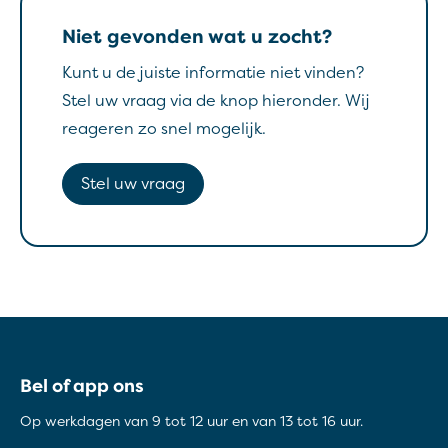
Niet gevonden wat u zocht?
Kunt u de juiste informatie niet vinden?
Stel uw vraag via de knop hieronder. Wij
reageren zo snel mogelijk.
Stel uw vraag
Contactinformatie
Bel of app ons
Op werkdagen van 9 tot 12 uur en van 13 tot 16 uur.