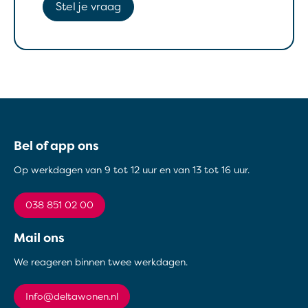
Stel je vraag
Contactinformatie
Bel of app ons
Op werkdagen van 9 tot 12 uur en van 13 tot 16 uur.
038 851 02 00
Mail ons
We reageren binnen twee werkdagen.
info@deltawonen.nl