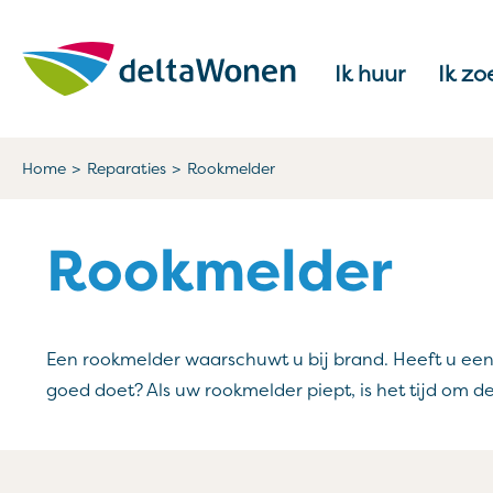
Naar de homepage
Ik huur
Ik zo
Naar hoofdinhoud
Naar hoofdnavigatiemenu
Naar zoeken
Home
Reparaties
Rookmelder
Rookmelder
Een rookmelder waarschuwt u bij brand. Heeft u een
goed doet? Als uw rookmelder piept, is het tijd om de