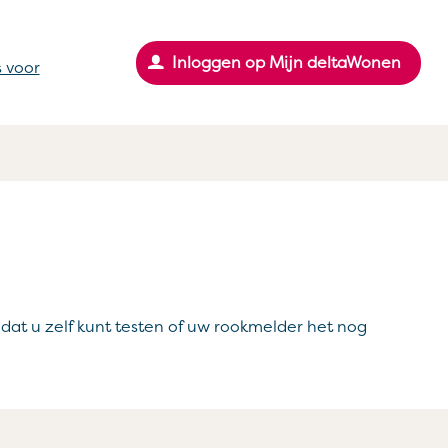
Inloggen op Mijn deltaWonen
 voor
at u zelf kunt testen of uw rookmelder het nog