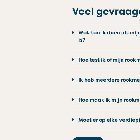
Veel gevraa
Wat kan ik doen als mijn rookmelder piept, of als de batterij van mijn thermostaat of schakelaar leeg
is?
Hoe test ik of mijn roo
Ik heb meerdere rookme
Hoe maak ik mijn rook
Moet er op elke verdi