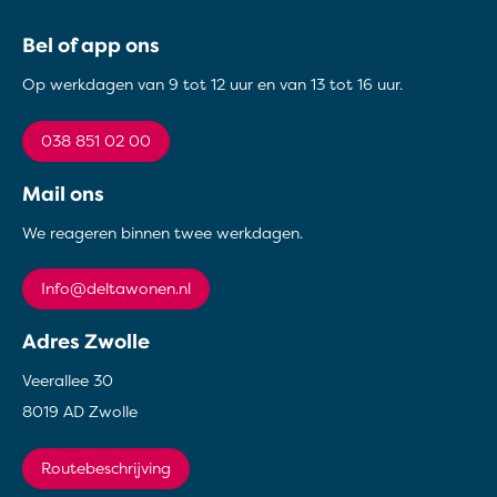
Contactinformatie
Bel of app ons
Op werkdagen van 9 tot 12 uur en van 13 tot 16 uur.
038 851 02 00
Mail ons
We reageren binnen twee werkdagen.
info@deltawonen.nl
Adres Zwolle
Veerallee 30
8019 AD Zwolle
Routebeschrijving