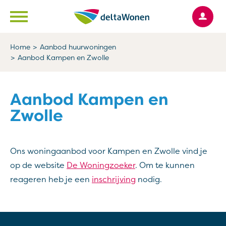
Ga naar Hoofd
Naar de homepage
Home
Aanbod huurwoningen
Aanbod Kampen en Zwolle
Naar hoofdinhoud
Naar hoofdnavigatiemenu
Naar zoeken
Aanbod Kampen en
Zwolle
Ons woningaanbod voor Kampen en Zwolle vind je
op de website
De Woningzoeker
. Om te kunnen
reageren heb je een
inschrijving
nodig.