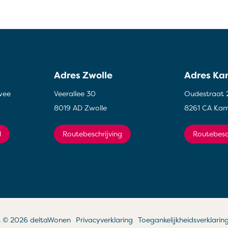
Adres Zwolle
Adres K
wee
Veerallee 30
Oudestraat 
8019 AD Zwolle
8261 CA Ka
l
Routebeschrijving
Routebesc
t © 2026 deltaWonen
Privacyverklaring
Toegankelijkheidsverklarin