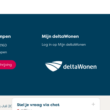
ampen
Mijn deltaWonen
Log in op Mijn deltaWonen
216D
mpen
hrijving
Stel je vraag via chat
g Juli 2025