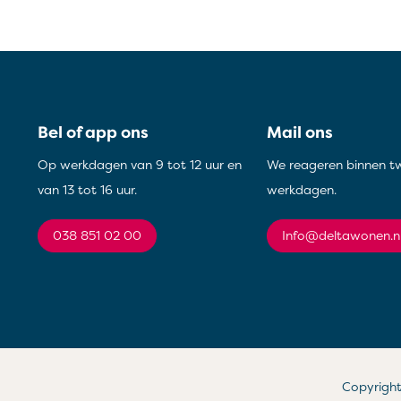
Contactinformatie
Bel of app ons
Mail ons
Op werkdagen van 9 tot 12 uur en
We reageren binnen t
van 13 tot 16 uur.
werkdagen.
038 851 02 00
info@deltawonen.n
Copyrigh