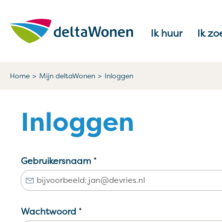
Naar de homepage
Ik huur
Ik zo
Naar hoofdinhoud
Naar hoofdnavigatiemenu
Naar zoeken
Home
Mijn deltaWonen
Inloggen
Inloggen
Verplicht veld
Gebruikersnaam
*
Verplicht veld
Wachtwoord
*