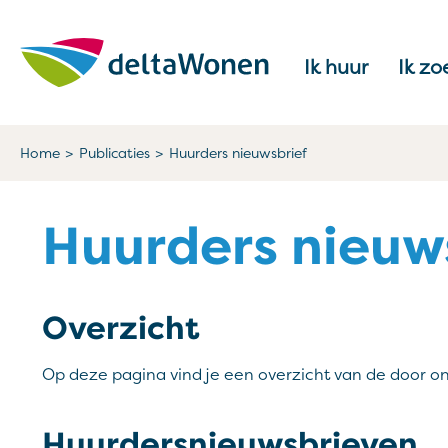
Naar de homepage
Ik huur
Ik zo
Naar hoofdinhoud
Naar hoofdnavigatiemenu
Naar zoeken
Home
Publicaties
Huurders nieuwsbrief
Huurders nieuw
Overzicht
Op deze pagina vind je een overzicht van de door o
Huurdersnieuwsbrieven