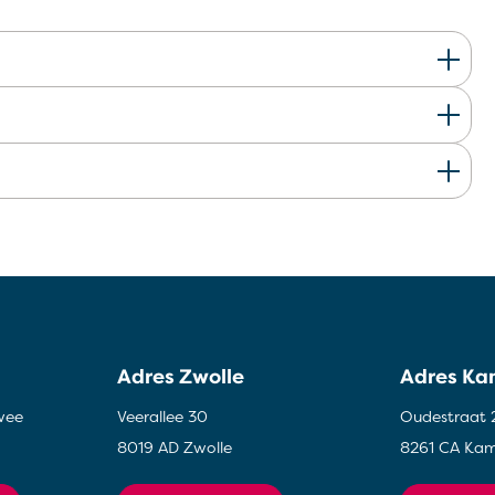
Adres Zwolle
Adres K
wee
Veerallee 30
Oudestraat 
8019 AD Zwolle
8261 CA Ka