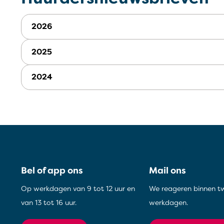
2026
2025
2024
Contactinformatie
Bel of app ons
Mail ons
Op werkdagen van 9 tot 12 uur en
We reageren binnen t
van 13 tot 16 uur.
werkdagen.