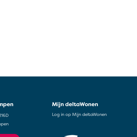
ampen
Mijn deltaWonen
Log in op Mijn deltaWonen
216D
mpen