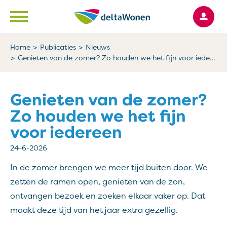
Ga naar Hoofd
Naar de homepage
Home
Publicaties
Nieuws
Genieten van de zomer? Zo houden we het fijn voor iedereen
Naar hoofdinhoud
Naar hoofdnavigatiemenu
Naar zoeken
Genieten van de zomer?
Zo houden we het fijn
voor iedereen
24-6-2026
In de zomer brengen we meer tijd buiten door. We
zetten de ramen open, genieten van de zon,
ontvangen bezoek en zoeken elkaar vaker op. Dat
maakt deze tijd van het jaar extra gezellig.