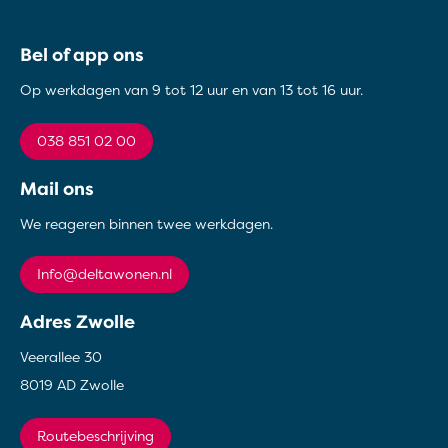
Contactinformatie
Bel of app ons
Op werkdagen van 9 tot 12 uur en van 13 tot 16 uur.
038 851 02 00
Mail ons
We reageren binnen twee werkdagen.
info@deltawonen.nl
Adres Zwolle
Veerallee 30
8019 AD Zwolle
Routebeschrijving