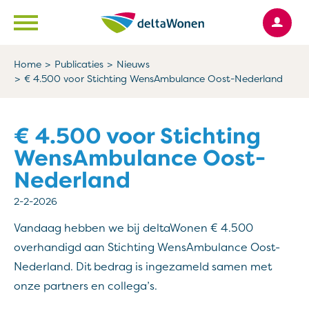
Ga naar Hoofd
Naar de homepage
Home
Publicaties
Nieuws
€ 4.500 voor Stichting WensAmbulance Oost-Nederland
Naar hoofdinhoud
Naar hoofdnavigatiemenu
Naar zoeken
€ 4.500 voor Stichting
WensAmbulance Oost-
Nederland
2-2-2026
Vandaag hebben we bij deltaWonen € 4.500
overhandigd aan Stichting WensAmbulance Oost-
Nederland. Dit bedrag is ingezameld samen met
onze partners en collega’s.