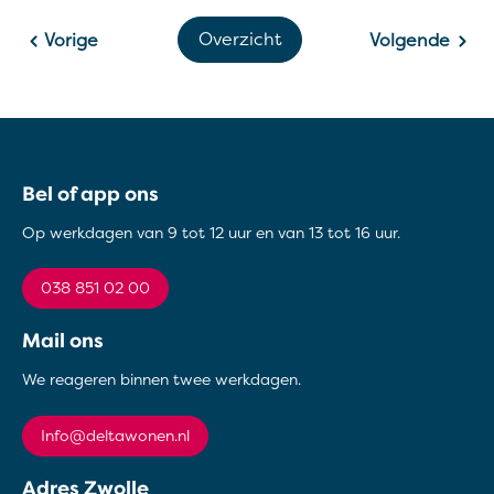
Overzicht
Vorige
Volgende
Contactinformatie
Bel of app ons
Op werkdagen van 9 tot 12 uur en van 13 tot 16 uur.
038 851 02 00
Mail ons
We reageren binnen twee werkdagen.
info@deltawonen.nl
Adres Zwolle