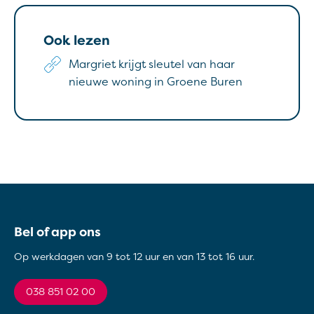
Ook lezen
Margriet krijgt sleutel van haar
nieuwe woning in Groene Buren
Contactinformatie
Bel of app ons
Op werkdagen van 9 tot 12 uur en van 13 tot 16 uur.
038 851 02 00