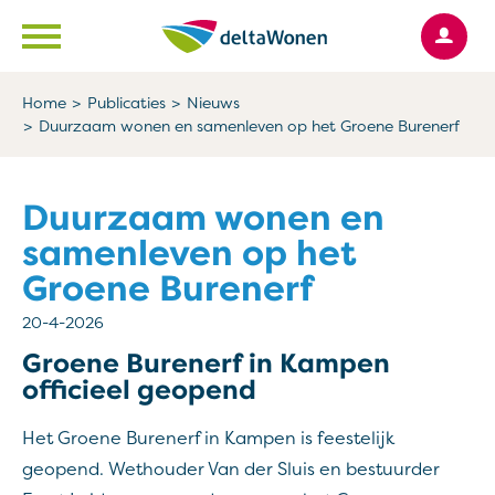
Ga naar Hoofd
Naar de homepage
Home
Publicaties
Nieuws
Duurzaam wonen en samenleven op het Groene Burenerf
Naar hoofdinhoud
Naar hoofdnavigatiemenu
Naar zoeken
Duurzaam wonen en
samenleven op het
Groene Burenerf
20-4-2026
Groene Burenerf in Kampen
officieel geopend
Het Groene Burenerf in Kampen is feestelijk
geopend. Wethouder Van der Sluis en bestuurder