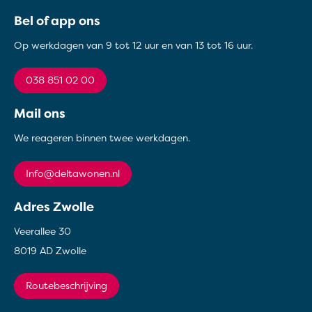
Contactinformatie
Bel of app ons
Op werkdagen van 9 tot 12 uur en van 13 tot 16 uur.
038 851 02 00
Mail ons
We reageren binnen twee werkdagen.
info@deltawonen.nl
Adres Zwolle
Veerallee 30
8019 AD Zwolle
Routebeschrijving