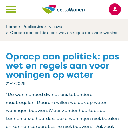
Ga naar Hoofd
Naar de homepage
Home
Publicaties
Nieuws
Oproep aan politiek: pas wet en regels aan voor woningen op water
Naar hoofdinhoud
Naar hoofdnavigatiemenu
Naar zoeken
Oproep aan politiek: pas
wet en regels aan voor
woningen op water
21-4-2026
“De woningnood dwingt ons tot andere
maatregelen. Daarom willen we ook op water
woningen bouwen. Maar zonder huurtoeslag
kunnen onze huurders deze woningen niet betalen
en kunnen corporaties ze niet bouwen.” Dat zegt